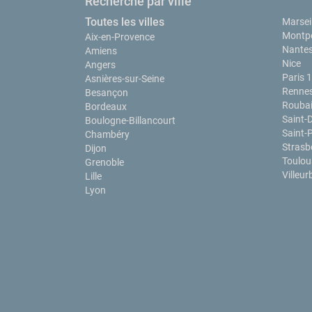
Recherche par ville
Toutes les villes
Marseil
Montpe
Aix-en-Provence
Nante
Amiens
Nice
Angers
Paris 
Asnières-sur-Seine
Renne
Besançon
Rouba
Bordeaux
Saint-
Boulogne-Billancourt
Saint-
Chambéry
Strasb
Dijon
Toulou
Grenoble
Villeu
Lille
Lyon