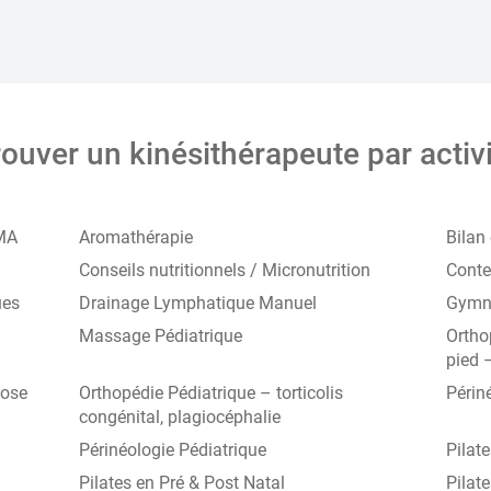
ouver un kinésithérapeute par activ
MA
Aromathérapie
Bilan
Conseils nutritionnels / Micronutrition
Conte
ues
Drainage Lymphatique Manuel
Gymna
Massage Pédiatrique
Ortho
pied 
iose
Orthopédie Pédiatrique – torticolis
Périn
congénital, plagiocéphalie
Périnéologie Pédiatrique
Pilat
Pilates en Pré & Post Natal
Pilate