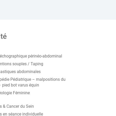
ité
 échographique périnéo-abdominal
ntions souples / Taping
stiques abdominales
pédie Pédiatrique – malpositions du
– pied bot varus équin
éologie Féminine
es & Cancer du Sein
s en séance individuelle