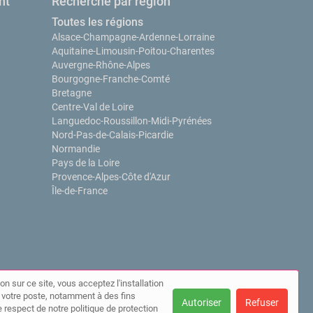
nt
Recherche par région
Toutes les régions
Alsace-Champagne-Ardenne-Lorraine
Aquitaine-Limousin-Poitou-Charentes
Auvergne-Rhône-Alpes
Bourgogne-Franche-Comté
Bretagne
Centre-Val de Loire
Languedoc-Roussillon-Midi-Pyrénées
Nord-Pas-de-Calais-Picardie
Normandie
Pays de la Loire
Provence-Alpes-Côte d'Azur
Île-de-France
on sur ce site, vous acceptez l'installation
ur votre poste, notamment à des fins
Autoriser
Refuser
 respect de notre politique de protection