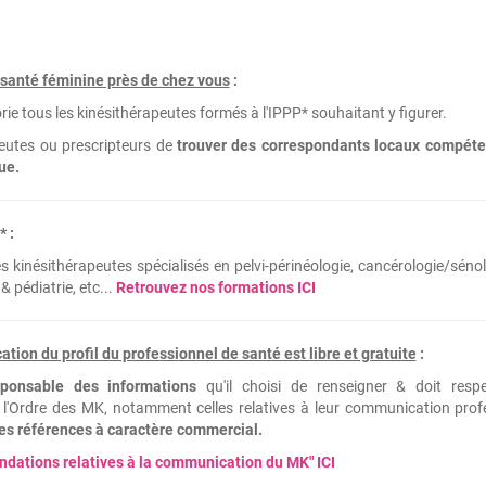
n santé féminine près de chez vous
:
orie tous les kinésithérapeutes formés à l'IPPP* souhaitant y figurer.
eutes ou prescripteurs de
trouver des correspondants locaux compéte
ue.
* :
kinésithérapeutes spécialisés en pelvi-périnéologie, cancérologie/sénol
pédiatrie, etc...
Retrouvez nos formations ICI
cation du profil du professionnel de santé est libre et gratuite
:
sponsable des informations
qu'il choisi de renseigner & doit resp
l'Ordre des MK, notamment celles relatives à leur communication prof
tes références à caractère commercial.
ations relatives à la communication du MK" ICI