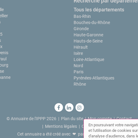
Recherche par départeme
Tous les départements
le
llier
Bas-Rhin
s
Bouches-du-Rhône
Gironde
15
Haute-Garonne
s
Hauts-de-Seine
ix
Hérault
Denis
Isère
Paul
Loire-Atlantique
ourg
Nord
se
Paris
rbanne
Pyrénées-Atlantiques
Rhône
© Annuaire de l'IPPP 2026 |
Plan du site
|
Mon compte
|
Contact
En poursuivant votre navigati
|
Mentions légales
|
Cookies
et l'utilisation de cookies s
Cet annuaire a été créé avec ❤ par
Simplébo Annuaire
d'analyse d'audience, dans le