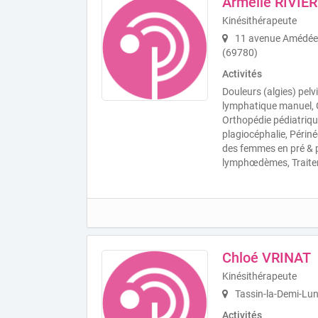
Armelle RIVIE
Kinésithérapeute
11 avenue Amédée 
(69780)
Activités
Douleurs (algies) pel
lymphatique manuel,
Orthopédie pédiatrique
plagiocéphalie, Périné
des femmes en pré & p
lymphœdèmes, Traitem
Chloé VRINAT
Kinésithérapeute
Tassin-la-Demi-Lu
Activités