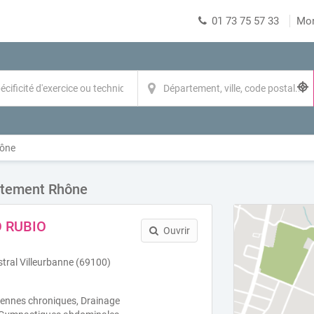
01 73 75 57 33
Mo
ône
rtement Rhône
O RUBIO
Ouvrir
stral Villeurbanne (69100)
viennes chroniques, Drainage