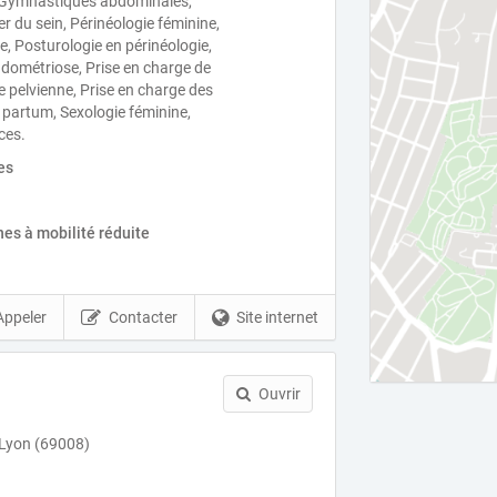
 Gymnastiques abdominales,
r du sein, Périnéologie féminine,
e, Posturologie en périnéologie,
ndométriose, Prise en charge de
e pelvienne, Prise en charge des
partum, Sexologie féminine,
ces.
es
es à mobilité réduite
Appeler
Contacter
Site internet
Ouvrir
 Lyon (69008)