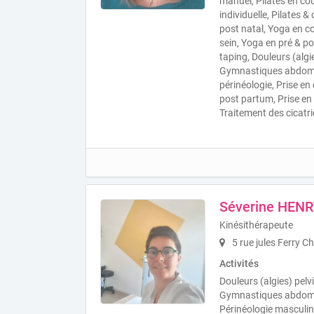
manuel, Pilates en cou
individuelle, Pilates &
post natal, Yoga en co
sein, Yoga en pré & po
taping, Douleurs (algi
Gymnastiques abdomin
périnéologie, Prise e
post partum, Prise e
Traitement des cicatri
Séverine HEN
Kinésithérapeute
5 rue jules Ferry 
Activités
Douleurs (algies) pel
Gymnastiques abdomin
Périnéologie masculine