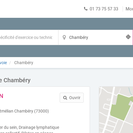
01 73 75 57 33
Mo
voie
Chambéry
de Chambéry
IN
Ouvrir
tmélian Chambéry (73000)
er du sein, Drainage lymphatique