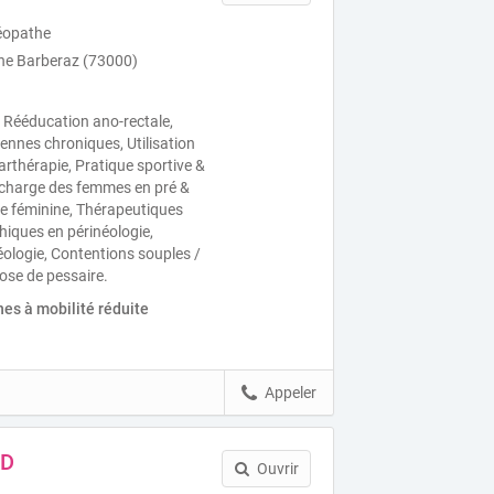
éopathe
ine Barberaz (73000)
, Rééducation ano-rectale,
iennes chroniques, Utilisation
arthérapie, Pratique sportive &
n charge des femmes en pré &
e féminine, Thérapeutiques
iques en périnéologie,
éologie, Contentions souples /
pose de pessaire.
es à mobilité réduite
Appeler
RD
Ouvrir