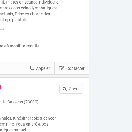
tif, Pilates en séance individuelle,
mpressions veino-lymphatiques,
astasis, Prise en charge des
logie plantaire.
es
es à mobilité réduite
Appeler
Contacter
H
Ouvrir
otte Bassens (73000)
ales, Kinésithérapie & cancer
féminine, Yoga en pré & post
hatique manuel.