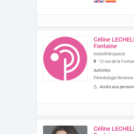
Céline LECHELL
Fontaine
Kinésithérapeute
12 rue de la Fonta
Activités
Périnéologie féminine
Accès aux personn
Céline LECHELL