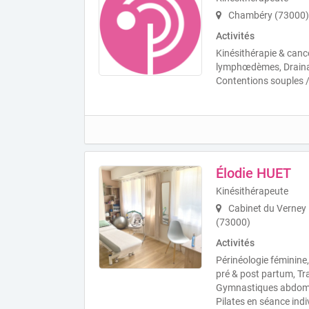
Chambéry (73000)
Activités
Kinésithérapie & cance
lymphœdèmes, Draina
Contentions souples /
Élodie HUET
Kinésithérapeute
Cabinet du Verney 
(73000)
Activités
Périnéologie féminine
pré & post partum, Tra
Gymnastiques abdomina
Pilates en séance indiv