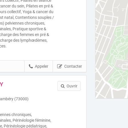
rs collectif, Pilates en séance
 cancer du sein, Pilates en pré &
urs collectif, Yoga & cancer du
st natal, Contentions souples /
es) pelviennes chroniques,
ales, Pratique sportive &
n charge des femmes en pré &
n charge des lymphœdèmes,
ces.
Appeler
Contacter
RY
Ouvrir
Chambéry (73000)
viennes chroniques,
ales, Périnéologie féminine,
, Périnéologie pédiatrique,