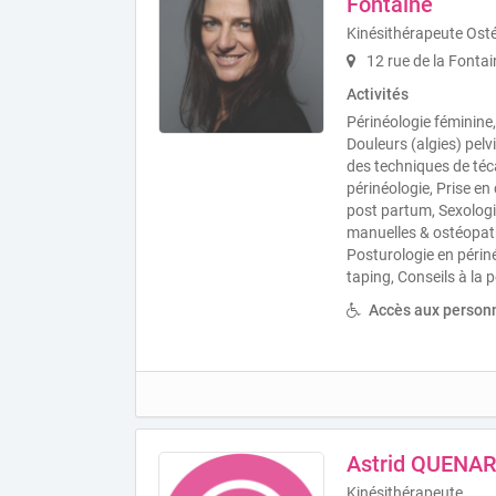
Fontaine
Kinésithérapeute Ost
12 rue de la Fonta
Activités
Périnéologie féminine
Douleurs (algies) pelv
des techniques de téc
périnéologie, Prise e
post partum, Sexologi
manuelles & ostéopath
Posturologie en périn
taping, Conseils à la 
Accès aux personn
Astrid QUENA
Kinésithérapeute