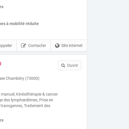
es
es à mobilité réduite
Appeler
Contacter
Site internet
D
Ouvrir
naie Chambéry (73000)
 manuel, Kinésithérapie & cancer
rge des lymphœdèmes, Prise en
 transgenres, Traitement des
es