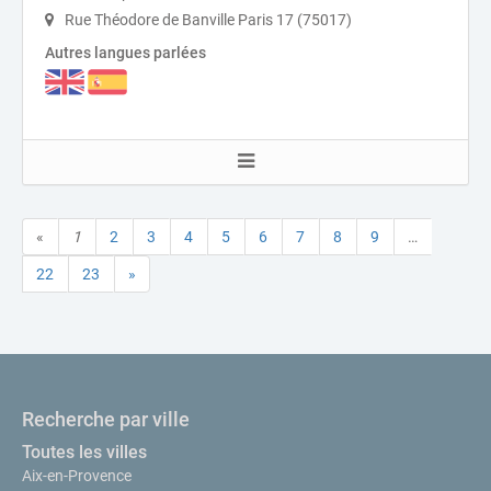
Rue Théodore de Banville Paris 17 (75017)
Autres langues parlées
«
1
2
3
4
5
6
7
8
9
…
22
23
»
Recherche par ville
Toutes les villes
Aix-en-Provence