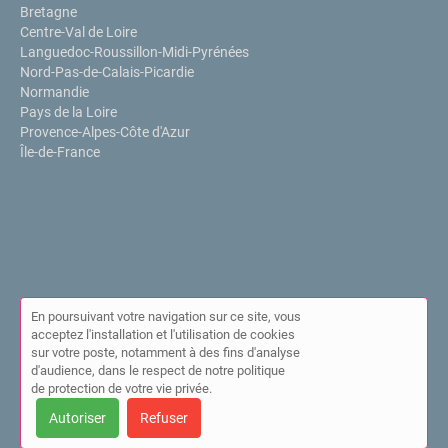
Bretagne
Centre-Val de Loire
Languedoc-Roussillon-Midi-Pyrénées
Nord-Pas-de-Calais-Picardie
Normandie
Pays de la Loire
Provence-Alpes-Côte d'Azur
Île-de-France
En poursuivant votre navigation sur ce site, vous
acceptez l'installation et l'utilisation de cookies
sur votre poste, notamment à des fins d'analyse
© Annuaire de l'IPPP 2026 |
Plan du site
|
Mon compte
|
Contact
d'audience, dans le respect de notre politique
|
Mentions légales
|
Cookies
de protection de votre vie privée.
Cet annuaire a été créé avec ❤ par
Simplébo Annuaire
Autoriser
Refuser