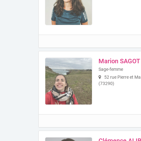
Marion SAGOT
Sage-femme
52 rue Pierre et Ma
(73290)
Clémence ALI