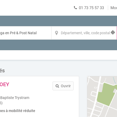
01 73 75 57 33
Mo
és
MOEY
Ouvrir
Baptiste Trystram
5)
es à mobilité réduite