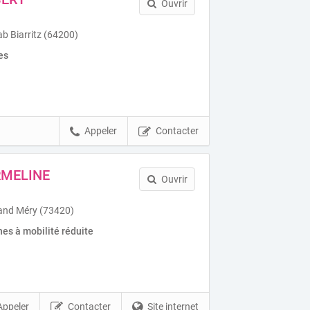
Ouvrir
b Biarritz (64200)
es
Appeler
Contacter
RMELINE
Ouvrir
and Méry (73420)
es à mobilité réduite
Appeler
Contacter
Site internet