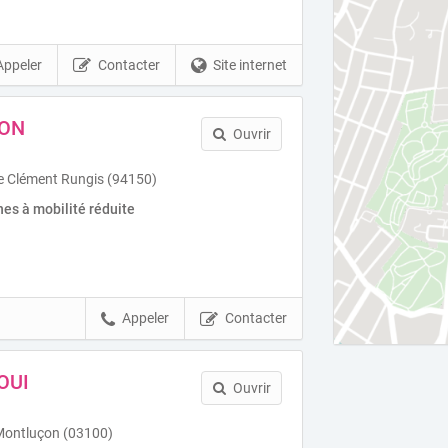
Appeler
Contacter
Site internet
HON
Ouvrir
e Clément Rungis (94150)
es à mobilité réduite
Appeler
Contacter
OUI
Ouvrir
r Montluçon (03100)