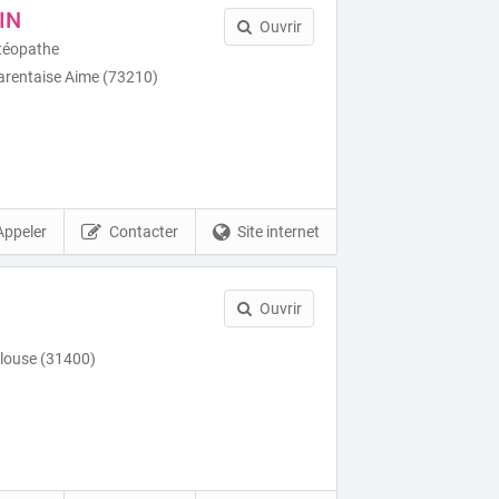
IN
Ouvrir
stéopathe
arentaise Aime (73210)
Appeler
Contacter
Site internet
Ouvrir
ulouse (31400)