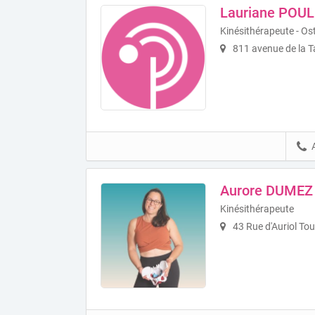
Lauriane POUL
Kinésithérapeute - O
811 avenue de la T
Aurore DUMEZ
Kinésithérapeute
43 Rue d'Auriol To