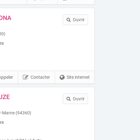
DONA
Ouvrir
00)
es
Appeler
Contacter
Site internet
UZE
Ouvrir
ur-Marne (94360)
es