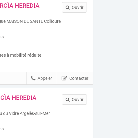
RCÌA HEREDIA
Ouvrir
igue MAISON DE SANTE Collioure
es
es à mobilité réduite
Appeler
Contacter
RCÌA HEREDIA
Ouvrir
u du Vidre Argelès-sur-Mer
es