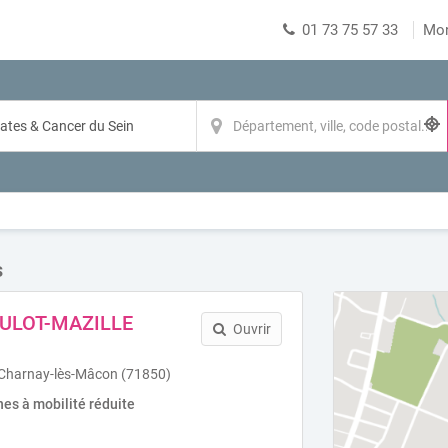
01 73 75 57 33
Mo
s
OULOT-MAZILLE
Ouvrir
 Charnay-lès-Mâcon (71850)
es à mobilité réduite