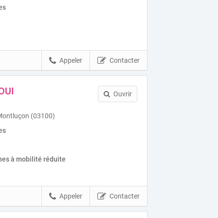
es
Appeler
Contacter
OUI
Ouvrir
r Montluçon (03100)
es
es à mobilité réduite
Appeler
Contacter