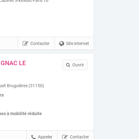
Cabinet S-kinesis Paris 16
Contacter
Site internet
IGNAC LE
Ouvrir
uet Bruguières (31150)
es
es à mobilité réduite
Appeler
Contacter