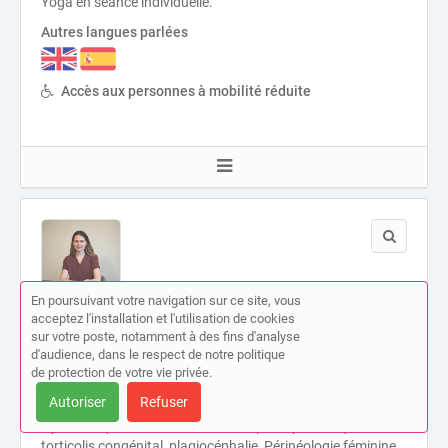
Yoga en séance individuelle.
Autres langues parlées
Accès aux personnes à mobilité réduite
En poursuivant votre navigation sur ce site, vous
Emma PONCE
acceptez l'installation et l'utilisation de cookies
sur votre poste, notamment à des fins d'analyse
Kinésithérapeute
d'audience, dans le respect de notre politique
14 Avenue Notre Dame 29 Rue Pastorelli Nice (06000)
de protection de votre vie privée.
Activités
Autoriser
Refuser
Gymnastiques abdominales, Orthopédie pédiatrique –
torticolis congénital, plagiocéphalie, Périnéologie féminine,