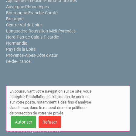
Aquitaine-Limousin-Poitou-Charentes
Auvergne-Rhône-Alpes
Bourgogne-Franche-Comté
Bretagne
Centre-Val de Loire
Languedoc-Roussillon-Midi-Pyrénées
Nord-Pas-de-Calais-Picardie
Normandie
Pays de la Loire
Provence-Alpes-Côte d'Azur
Île-de-France
En poursuivant votre navigation sur ce site, vous
acceptez l'installation et l'utilisation de cookies
sur votre poste, notamment à des fins d'analyse
d'audience, dans le respect de notre politique
de protection de votre vie privée.
Autoriser
Refuser
© Annuaire de l'IPPP 2026 |
Plan du site
|
Mon compte
|
Contact
|
Mentions légales
|
Cookies