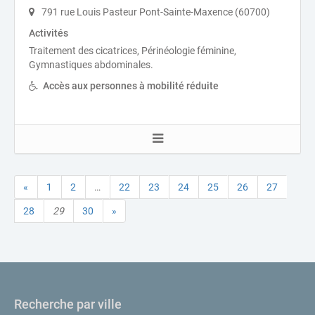
791 rue Louis Pasteur Pont-Sainte-Maxence (60700)
Activités
Traitement des cicatrices, Périnéologie féminine,
Gymnastiques abdominales.
Accès aux personnes à mobilité réduite
«
1
2
…
22
23
24
25
26
27
28
29
30
»
Recherche par ville