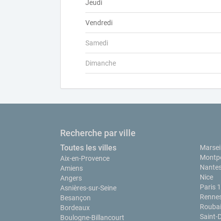
Jeudi
Vendredi
Samedi
Dimanche
Recherche par ville
Toutes les villes
Marseil
Montpe
Aix-en-Provence
Nante
Amiens
Nice
Angers
Paris 
Asnières-sur-Seine
Renne
Besançon
Rouba
Bordeaux
Saint-
Boulogne-Billancourt