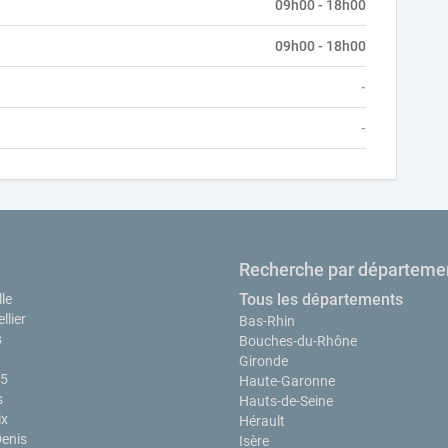
09h00 - 18h00
09h00 - 18h00
-
-
Recherche par départeme
Tous les départements
le
llier
Bas-Rhin
s
Bouches-du-Rhône
Gironde
15
Haute-Garonne
s
Hauts-de-Seine
ix
Hérault
Denis
Isère