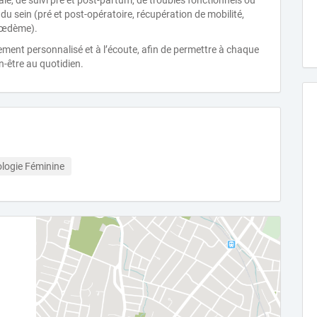
éale, de suivi pré et post-partum, de troubles fonctionnels ou
du sein (pré et post-opératoire, récupération de mobilité,
phœdème).
ent personnalisé et à l’écoute, afin de permettre à chaque
n-être au quotidien.
ologie Féminine