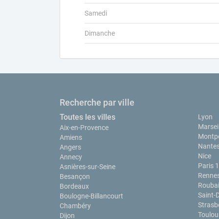
Samedi
Dimanche
Recherche par ville
Toutes les villes
Lyon
Marseil
Aix-en-Provence
Montpe
Amiens
Nante
Angers
Nice
Annecy
Paris 
Asnières-sur-Seine
Renne
Besançon
Rouba
Bordeaux
Saint-
Boulogne-Billancourt
Strasb
Chambéry
Toulou
Dijon