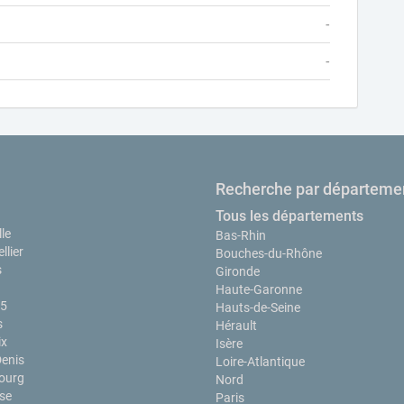
-
-
Recherche par départeme
Tous les départements
le
Bas-Rhin
llier
Bouches-du-Rhône
s
Gironde
Haute-Garonne
15
Hauts-de-Seine
s
Hérault
ix
Isère
Denis
Loire-Atlantique
ourg
Nord
se
Paris