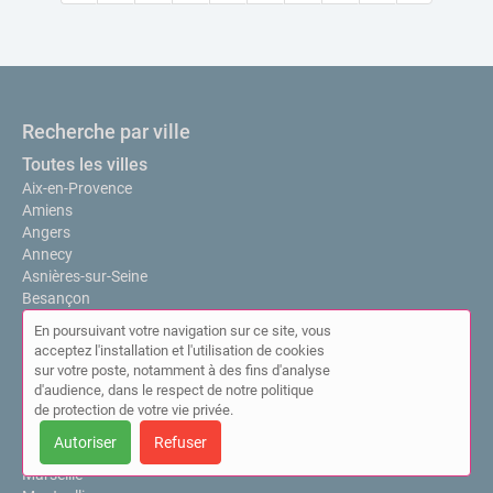
Recherche par ville
Toutes les villes
Aix-en-Provence
Amiens
Angers
Annecy
Asnières-sur-Seine
Besançon
Bordeaux
En poursuivant votre navigation sur ce site, vous
Boulogne-Billancourt
acceptez l'installation et l'utilisation de cookies
Chambéry
sur votre poste, notamment à des fins d'analyse
Dijon
d'audience, dans le respect de notre politique
Grenoble
de protection de votre vie privée.
Lille
Autoriser
Refuser
Lyon
Marseille