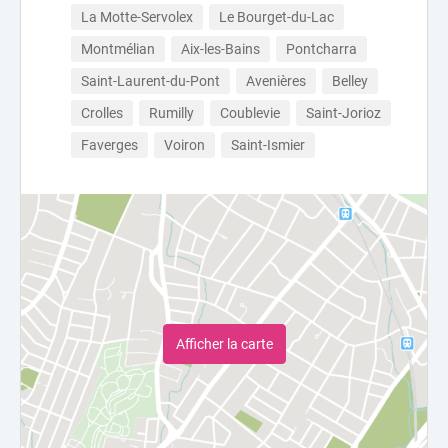
La Motte-Servolex
Le Bourget-du-Lac
Montmélian
Aix-les-Bains
Pontcharra
Saint-Laurent-du-Pont
Avenières
Belley
Crolles
Rumilly
Coublevie
Saint-Jorioz
Faverges
Voiron
Saint-Ismier
Afficher la carte