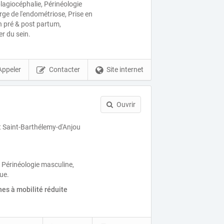
plagiocéphalie, Périnéologie
rge de l'endométriose, Prise en
 pré & post partum,
r du sein.
Appeler
Contacter
Site internet
Ouvrir
t Saint-Barthélemy-d'Anjou
, Périnéologie masculine,
ue.
es à mobilité réduite