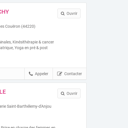
CHY
Ouvrir
nes Couëron (44220)
ales, Kinésithérapie & cancer
atrique, Yoga en pré & post
Appeler
Contacter
LE
Ouvrir
rie Saint-Barthélemy-d'Anjou
, Prise en charge des femmes en