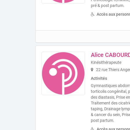
pré & post partum.
Accès aux personn
Alice CABOUR
Kinésithérapeute
22 rue Thiers Ange
Activités
Gymnastiques abdomin
torticolis congénital,
des diastasis, Prise
Traitement des cicatr
taping, Drainage lymp
& cancer du sein, Pri
post partum.
Accès aux personn