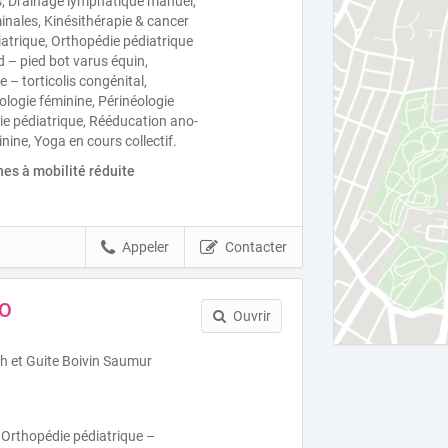
s, Drainage lymphatique manuel,
ales, Kinésithérapie & cancer
atrique, Orthopédie pédiatrique
d – pied bot varus équin,
 – torticolis congénital,
ologie féminine, Périnéologie
ie pédiatrique, Rééducation ano-
inine, Yoga en cours collectif.
es à mobilité réduite
Appeler
Contacter
VO
Ouvrir
h et Guite Boivin Saumur
 Orthopédie pédiatrique –