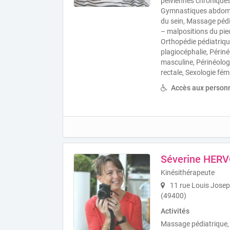
pelviennes chronique
Gymnastiques abdomin
du sein, Massage pédi
– malpositions du pie
Orthopédie pédiatrique
plagiocéphalie, Périné
masculine, Périnéolog
rectale, Sexologie fém
Accès aux personn
Séverine HER
Kinésithérapeute
11 rue Louis Josep
(49400)
Activités
Massage pédiatrique,