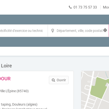
01 73 75 57 33
Mo
 Loire
DOUR
Ouvrir
Ville L'Épine (85740)
 taping, Douleurs (algies)