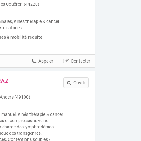
nes Couëron (44220)
ales, Kinésithérapie & cancer
s cicatrices.
es à mobilité réduite
Appeler
Contacter
RAZ
Ouvrir
 Angers (49100)
 manuel, Kinésithérapie & cancer
es et compressions veino-
en charge des lymphœdèmes,
fique des transgenres,
ices, Contentions souples /