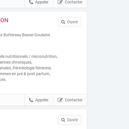
Appeler
Contacter
TON
Ouvrir
ux Bottereau Basse-Goulaine
s nutritionnels / micronutrition,
viennes chroniques,
ales, Périnéologie féminine,
femmes en pré & post partum,
ces.
Appeler
Contacter
Ouvrir