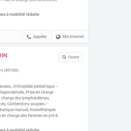
es à mobilité réduite
Appeler
Site internet
DIN
Ouvrir
rs (49100)
ales, Orthopédie pédiatrique –
 plagiocéphalie, Prise en charge
 en charge des lymphœdèmes,
ices, Contentions souples /
hatique manuel, Kinésithérapie
se en charge des femmes en pré &
es à mobilité réduite