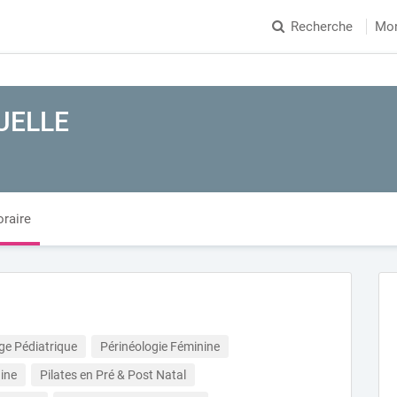
Recherche
Mo
UELLE
raire
e Pédiatrique
Périnéologie Féminine
ine
Pilates en Pré & Post Natal