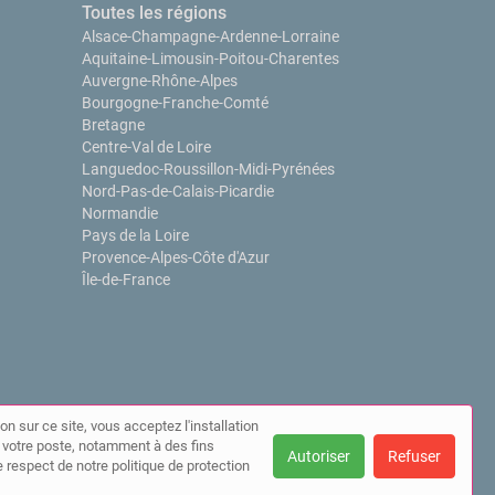
Toutes les régions
Alsace-Champagne-Ardenne-Lorraine
Aquitaine-Limousin-Poitou-Charentes
Auvergne-Rhône-Alpes
Bourgogne-Franche-Comté
Bretagne
Centre-Val de Loire
Languedoc-Roussillon-Midi-Pyrénées
Nord-Pas-de-Calais-Picardie
Normandie
Pays de la Loire
Provence-Alpes-Côte d'Azur
Île-de-France
on sur ce site, vous acceptez l'installation
ur votre poste, notamment à des fins
Autoriser
Refuser
 respect de notre politique de protection