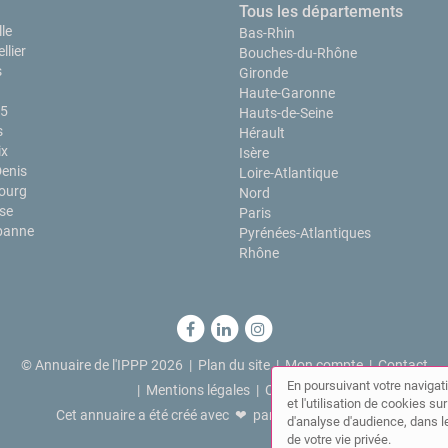
Tous les départements
le
Bas-Rhin
llier
Bouches-du-Rhône
s
Gironde
Haute-Garonne
15
Hauts-de-Seine
s
Hérault
ix
Isère
Denis
Loire-Atlantique
ourg
Nord
se
Paris
rbanne
Pyrénées-Atlantiques
Rhône
© Annuaire de l'IPPP 2026 |
Plan du site
|
Mon compte
|
Contact
En poursuivant votre navigati
|
Mentions légales
|
Cookies
et l'utilisation de cookies s
Cet annuaire a été créé avec ❤ par
Simplébo Annuaire
d'analyse d'audience, dans le
de votre vie privée.