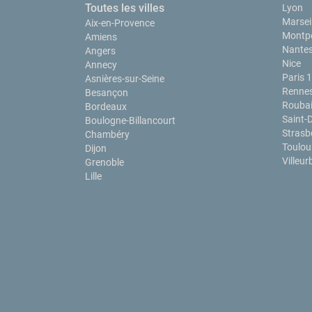
Toutes les villes
Lyon
Marseil
Aix-en-Provence
Montpe
Amiens
Nante
Angers
Nice
Annecy
Paris 
Asnières-sur-Seine
Renne
Besançon
Rouba
Bordeaux
Saint-
Boulogne-Billancourt
Strasb
Chambéry
Toulou
Dijon
Villeu
Grenoble
Lille