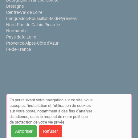
Bourgogne-Franche-Comté
Bretagne
Centre-Val de Loire
Languedoc-Roussillon-Midi-Pyrénées
Nord-Pas-de-Calais-Picardie
Normandie
Pays de la Loire
Provence-Alpes-Côte d'Azur
Île-de-France
En poursuivant votre navigation sur ce site, vous
acceptez l'installation et l'utilisation de cookies
sur votre poste, notamment à des fins d'analyse
© Annuaire de l'IPPP 2026 |
Plan du site
|
Mon compte
|
Contact
d'audience, dans le respect de notre politique
|
Mentions légales
|
Cookies
de protection de votre vie privée.
Cet annuaire a été créé avec ❤ par
Simplébo Annuaire
Autoriser
Refuser