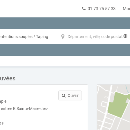
01 73 75 57 33
Mo
ouvées
Ouvrir
apie
 entrée B Sainte-Marie-des-
es