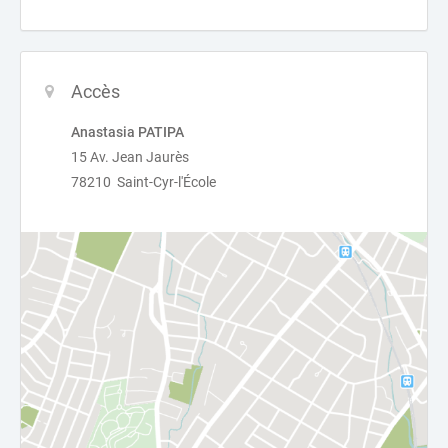
Accès
Anastasia PATIPA
15 Av. Jean Jaurès
78210 Saint-Cyr-l'École