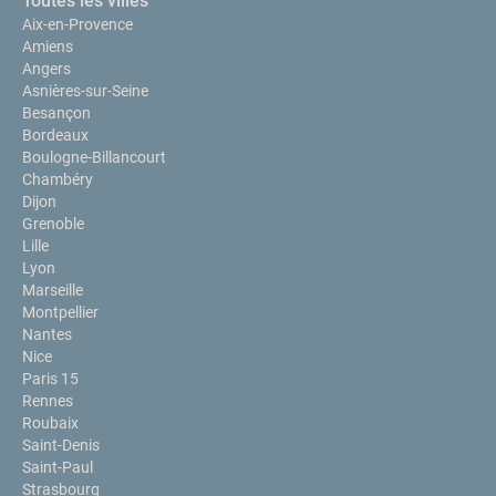
Toutes les villes
Aix-en-Provence
Amiens
Angers
Asnières-sur-Seine
Besançon
Bordeaux
Boulogne-Billancourt
Chambéry
Dijon
Grenoble
Lille
Lyon
Marseille
Montpellier
Nantes
Nice
Paris 15
Rennes
Roubaix
Saint-Denis
Saint-Paul
Strasbourg