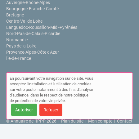
Auvergne-Rhône-Alpes
Bourgogne-Franche-Comté
Bretagne
Centre-Val de Loire
Languedoc-Roussillon-Midi-Pyrénées
Nord-Pas-de-Calais-Picardie
Normandie
Pays de la Loire
Provence-Alpes-Côte d'Azur
Île-de-France
En poursuivant votre navigation sur ce site, vous
acceptez l'installation et l'utilisation de cookies
sur votre poste, notamment à des fins d'analyse
d'audience, dans le respect de notre politique
de protection de votre vie privée.
Autoriser
Refuser
© Annuaire de l'IPPP 2026 |
Plan du site
|
Mon compte
|
Contact
|
Mentions légales
|
Cookies
Cet annuaire a été créé avec ❤ par
Simplébo Annuaire