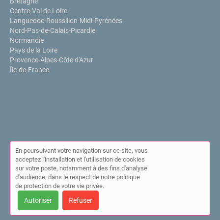
Bretagne
Centre-Val de Loire
Languedoc-Roussillon-Midi-Pyrénées
Nord-Pas-de-Calais-Picardie
Normandie
Pays de la Loire
Provence-Alpes-Côte d'Azur
Île-de-France
En poursuivant votre navigation sur ce site, vous
acceptez l'installation et l'utilisation de cookies
sur votre poste, notamment à des fins d'analyse
© Annuaire de l'IPPP 2026 |
Plan du site
|
Mon compte
|
Contact
d'audience, dans le respect de notre politique
|
Mentions légales
|
Cookies
de protection de votre vie privée.
Cet annuaire a été créé avec ❤ par
Simplébo Annuaire
Autoriser
Refuser