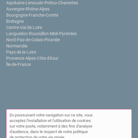
Aquitaine-Limousin-Poitou-Charentes
Auvergne-Rhône-Alpes
Bourgogne-Franche-Comté
Bretagne
Centre-Val de Loire
Languedoc-Roussillon-Midi-Pyrénées
Nord-Pas-de-Calais-Picardie
Normandie
Pays de la Loire
Provence-Alpes-Côte d'Azur
Île-de-France
En poursuivant votre navigation sur ce site, vous
acceptez l'installation et l'utilisation de cookies
sur votre poste, notamment à des fins d'analyse
© Annuaire de l'IPPP 2026 |
Plan du site
|
Mon compte
|
Contact
d'audience, dans le respect de notre politique
|
Mentions légales
|
Cookies
de protection de votre vie privée.