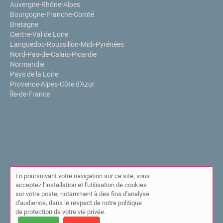
Auvergne-Rhône-Alpes
Bourgogne-Franche-Comté
Bretagne
Centre-Val de Loire
Languedoc-Roussillon-Midi-Pyrénées
Nord-Pas-de-Calais-Picardie
Normandie
Pays de la Loire
Provence-Alpes-Côte d'Azur
Île-de-France
En poursuivant votre navigation sur ce site, vous
acceptez l'installation et l'utilisation de cookies
sur votre poste, notamment à des fins d'analyse
© Annuaire de l'IPPP 2026 |
Plan du site
|
Mon compte
|
Contact
d'audience, dans le respect de notre politique
|
Mentions légales
|
Cookies
de protection de votre vie privée.
Cet annuaire a été créé avec ❤ par
Simplébo Annuaire