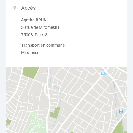
Accès
Agathe BRUN
30 rue de Miromesnil
75008 Paris 8
Transport en communs
Miromesnil