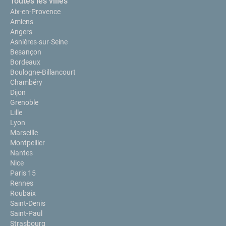
Toutes les villes
Aix-en-Provence
Amiens
Angers
Asnières-sur-Seine
Besançon
Bordeaux
Boulogne-Billancourt
Chambéry
Dijon
Grenoble
Lille
Lyon
Marseille
Montpellier
Nantes
Nice
Paris 15
Rennes
Roubaix
Saint-Denis
Saint-Paul
Strasbourg