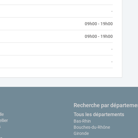
-
09h00 - 19h00
09h00 - 19h00
-
-
Recherche par départeme
Tous les départements
le
llier
Bas-Rhin
s
Bouches-du-Rhône
Gironde