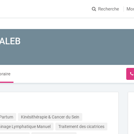
Recherche
Mo
TALEB
raire
 Partum
Kinésithérapie & Cancer du Sein
ainage Lymphatique Manuel
Traitement des cicatrices