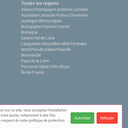
Toutes les régions
Alsace-Champagne-Ardenne-Lorraine
Aquitaine-Limousin-Poitou-Charentes
Auvergne-Rhône-Alpes
Bourgogne-Franche-Comté
Bretagne
Centre-Val de Loire
Languedoc-Roussillon-Midi-Pyrénées
Nord-Pas-de-Calais-Picardie
Normandie
Pays de la Loire
Provence-Alpes-Côte d'Azur
Île-de-France
on sur ce site, vous acceptez l'installation
ur votre poste, notamment à des fins
Autoriser
Refuser
 respect de notre politique de protection