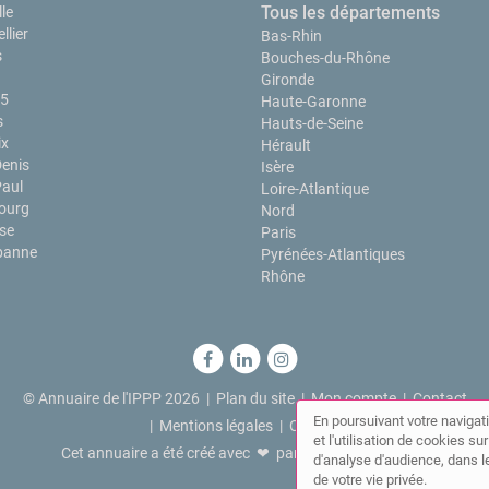
Tous les départements
le
llier
Bas-Rhin
s
Bouches-du-Rhône
Gironde
15
Haute-Garonne
s
Hauts-de-Seine
ix
Hérault
Denis
Isère
Paul
Loire-Atlantique
ourg
Nord
se
Paris
rbanne
Pyrénées-Atlantiques
Rhône
© Annuaire de l'IPPP 2026 |
Plan du site
|
Mon compte
|
Contact
En poursuivant votre navigati
|
Mentions légales
|
Cookies
et l'utilisation de cookies s
Cet annuaire a été créé avec ❤ par
Simplébo Annuaire
d'analyse d'audience, dans le
de votre vie privée.