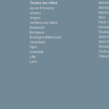
Toutes les villes
Marseil
Montpe
Aix-en-Provence
Nante
Amiens
Nice
Angers
Paris 
Asnières-sur-Seine
Renne
Besançon
Rouba
Bordeaux
Saint-
Boulogne-Billancourt
Saint-
Chambéry
Strasb
Dijon
Toulou
Grenoble
Villeu
Lille
Lyon