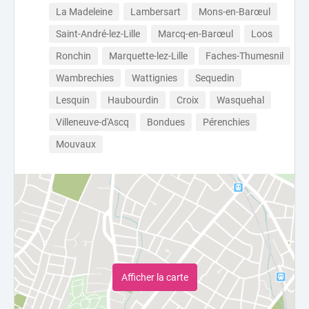
La Madeleine
Lambersart
Mons-en-Barœul
Saint-André-lez-Lille
Marcq-en-Barœul
Loos
Ronchin
Marquette-lez-Lille
Faches-Thumesnil
Wambrechies
Wattignies
Sequedin
Lesquin
Haubourdin
Croix
Wasquehal
Villeneuve-d'Ascq
Bondues
Pérenchies
Mouvaux
Afficher la carte