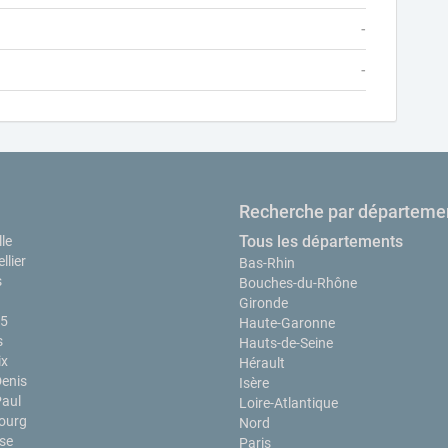
-
-
Recherche par départeme
Tous les départements
le
llier
Bas-Rhin
s
Bouches-du-Rhône
Gironde
15
Haute-Garonne
s
Hauts-de-Seine
ix
Hérault
Denis
Isère
Paul
Loire-Atlantique
ourg
Nord
se
Paris