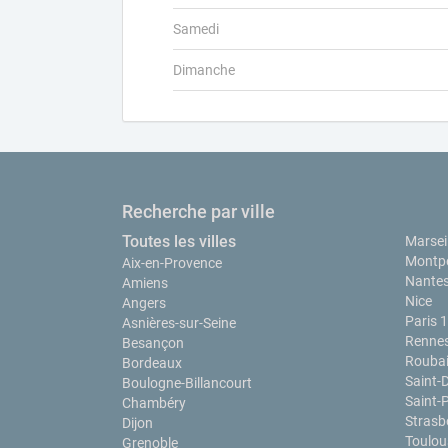
Samedi
Dimanche
Recherche par ville
Toutes les villes
Marseil
Montpe
Aix-en-Provence
Nante
Amiens
Nice
Angers
Paris 
Asnières-sur-Seine
Renne
Besançon
Rouba
Bordeaux
Saint-
Boulogne-Billancourt
Saint-
Chambéry
Strasb
Dijon
Toulou
Grenoble