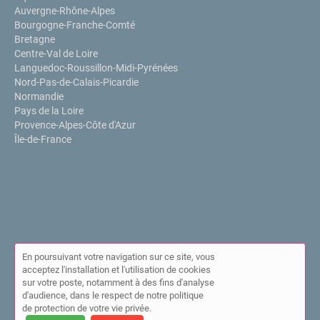
Auvergne-Rhône-Alpes
Bourgogne-Franche-Comté
Bretagne
Centre-Val de Loire
Languedoc-Roussillon-Midi-Pyrénées
Nord-Pas-de-Calais-Picardie
Normandie
Pays de la Loire
Provence-Alpes-Côte d'Azur
Île-de-France
En poursuivant votre navigation sur ce site, vous
acceptez l'installation et l'utilisation de cookies
sur votre poste, notamment à des fins d'analyse
© Annuaire de l'IPPP 2026 |
Plan du site
|
Mon compte
|
Contact
d'audience, dans le respect de notre politique
|
Mentions légales
|
Cookies
de protection de votre vie privée.
Cet annuaire a été créé avec ❤ par
Simplébo Annuaire