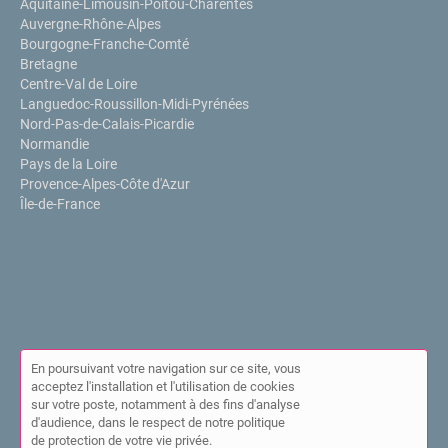
Aquitaine-Limousin-Poitou-Charentes
Auvergne-Rhône-Alpes
Bourgogne-Franche-Comté
Bretagne
Centre-Val de Loire
Languedoc-Roussillon-Midi-Pyrénées
Nord-Pas-de-Calais-Picardie
Normandie
Pays de la Loire
Provence-Alpes-Côte d'Azur
Île-de-France
En poursuivant votre navigation sur ce site, vous
acceptez l'installation et l'utilisation de cookies
sur votre poste, notamment à des fins d'analyse
© Annuaire de l'IPPP 2026 |
Plan du site
|
Mon compte
|
Contact
d'audience, dans le respect de notre politique
|
Mentions légales
|
Cookies
de protection de votre vie privée.