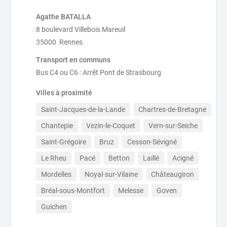
Agathe BATALLA
8 boulevard Villebois Mareuil
35000 Rennes
Transport en communs
Bus C4 ou C6 : Arrêt Pont de Strasbourg
Villes à proximité
Saint-Jacques-de-la-Lande
Chartres-de-Bretagne
Chantepie
Vezin-le-Coquet
Vern-sur-Seiche
Saint-Grégoire
Bruz
Cesson-Sévigné
Le Rheu
Pacé
Betton
Laillé
Acigné
Mordelles
Noyal-sur-Vilaine
Châteaugiron
Bréal-sous-Montfort
Melesse
Goven
Guichen