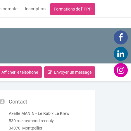
n compte
Inscription
Formations de l'IPPP
Afficher le téléphone
Envoyer un message
Contact
Axelle MANIN - Le Kab x Le Krew
530 rue raymond recouly
34070 Montpellier