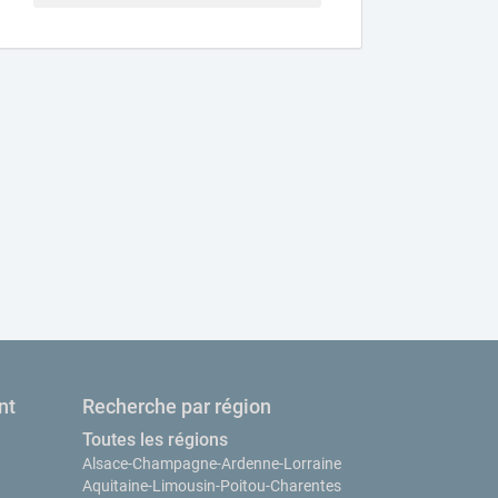
nt
Recherche par région
Toutes les régions
Alsace-Champagne-Ardenne-Lorraine
Aquitaine-Limousin-Poitou-Charentes