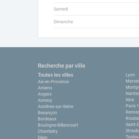
Samedi
Dimanche
Recherche par ville
Toutes les villes
Lyon
Marseil
Aix-en-Provence
Montpe
Amiens
Nante
Angers
Nice
Annecy
Paris 
Asnières-sur-Seine
Renne
Besançon
Rouba
Bordeaux
Saint-
Boulogne-Billancourt
Strasb
Chambéry
Toulou
Dijon