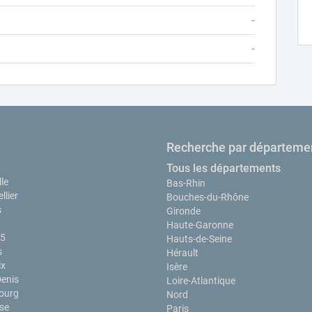
-
-
Recherche par départeme
Tous les départements
le
Bas-Rhin
llier
Bouches-du-Rhône
s
Gironde
Haute-Garonne
15
Hauts-de-Seine
s
Hérault
ix
Isère
Denis
Loire-Atlantique
ourg
Nord
se
Paris