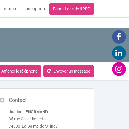
n compte
Inscription
Formations de l'IPPP
Afficher le téléphone
Envoyer un message
Contact
Justine LENORMAND
35 rue Colle Umberto
74330 La Balme-de-Sillingy