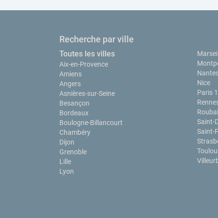
Recherche par ville
Toutes les villes
Marseil
Montpe
Aix-en-Provence
Nante
Amiens
Nice
Angers
Paris 
Asnières-sur-Seine
Renne
Besançon
Rouba
Bordeaux
Saint-
Boulogne-Billancourt
Saint-
Chambéry
Strasb
Dijon
Toulou
Grenoble
Villeu
Lille
Lyon