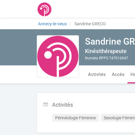
Annecy-le-vieux
Sandrine GRECO
Sandrine G
Kinésithérapeute
Numéro RPPS 747016947
Activités
Accès
Ho
Activités
Périnéologie Féminine
Sexologie Fémin