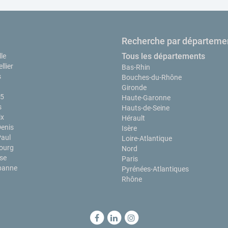
Recherche par départeme
Tous les départements
le
llier
Bas-Rhin
s
Bouches-du-Rhône
Gironde
15
Haute-Garonne
s
Hauts-de-Seine
ix
Hérault
Denis
Isère
Paul
Loire-Atlantique
ourg
Nord
se
Paris
rbanne
Pyrénées-Atlantiques
Rhône