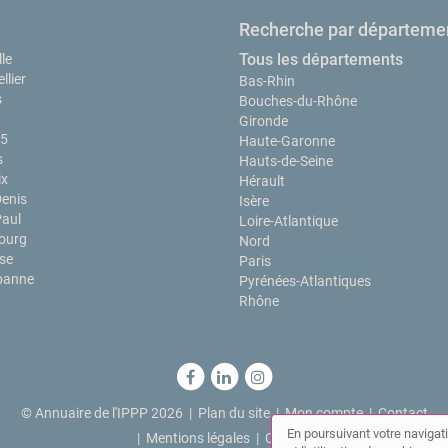
Recherche par départeme
Tous les départements
le
llier
Bas-Rhin
s
Bouches-du-Rhône
Gironde
15
Haute-Garonne
s
Hauts-de-Seine
ix
Hérault
Denis
Isère
Paul
Loire-Atlantique
ourg
Nord
se
Paris
rbanne
Pyrénées-Atlantiques
Rhône
© Annuaire de l'IPPP 2026 |
Plan du site
|
Mon compte
|
Contact
En poursuivant votre navigati
|
Mentions légales
|
Cookies