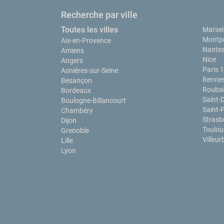
Recherche par ville
Toutes les villes
Marseil
Montpe
Aix-en-Provence
Nante
Amiens
Nice
Angers
Paris 
Asnières-sur-Seine
Renne
Besançon
Rouba
Bordeaux
Saint-
Boulogne-Billancourt
Saint-
Chambéry
Strasb
Dijon
Toulou
Grenoble
Villeu
Lille
Lyon