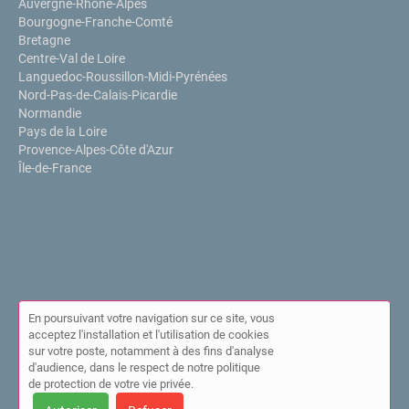
Auvergne-Rhône-Alpes
Bourgogne-Franche-Comté
Bretagne
Centre-Val de Loire
Languedoc-Roussillon-Midi-Pyrénées
Nord-Pas-de-Calais-Picardie
Normandie
Pays de la Loire
Provence-Alpes-Côte d'Azur
Île-de-France
En poursuivant votre navigation sur ce site, vous
acceptez l'installation et l'utilisation de cookies
sur votre poste, notamment à des fins d'analyse
© Annuaire de l'IPPP 2026 |
Plan du site
|
Mon compte
|
Contact
d'audience, dans le respect de notre politique
|
Mentions légales
|
Cookies
de protection de votre vie privée.
Cet annuaire a été créé avec ❤ par
Simplébo Annuaire