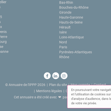
llier
Bas-Rhin
s
Bouches-du-Rhône
Gironde
15
Haute-Garonne
s
Hauts-de-Seine
ix
Hérault
Denis
Isère
ierre
Loire-Atlantique
ourg
Nord
se
Paris
rbanne
Pyrénées-Atlantiques
Rhône
© Annuaire de l'IPPP 2026 |
Plan du site
|
Mon compte
|
Contact
En poursuivant votre navigati
|
Mentions légales
|
Cookies
et l'utilisation de cookies s
Cet annuaire a été créé avec ❤ par
Simplébo Annuaire
d'analyse d'audience, dans le
de votre vie privée.