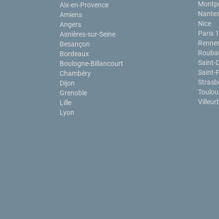
Montpe
Aix-en-Provence
Nante
Amiens
Nice
Angers
Paris 
Asnières-sur-Seine
Renne
Besançon
Rouba
Bordeaux
Saint-
Boulogne-Billancourt
Saint-P
Chambéry
Strasb
Dijon
Toulou
Grenoble
Villeu
Lille
Lyon