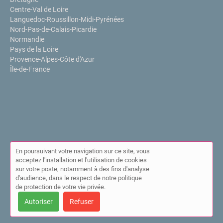
Centre-Val de Loire
Languedoc-Roussillon-Midi-Pyrénées
Nord-Pas-de-Calais-Picardie
Normandie
Pays de la Loire
Provence-Alpes-Côte d'Azur
Île-de-France
En poursuivant votre navigation sur ce site, vous
acceptez l'installation et l'utilisation de cookies
sur votre poste, notamment à des fins d'analyse
© Annuaire de l'IPPP 2026 |
Plan du site
|
Mon compte
|
Contact
d'audience, dans le respect de notre politique
|
Mentions légales
|
Cookies
de protection de votre vie privée.
Cet annuaire a été créé avec ❤ par
Simplébo Annuaire
Autoriser
Refuser