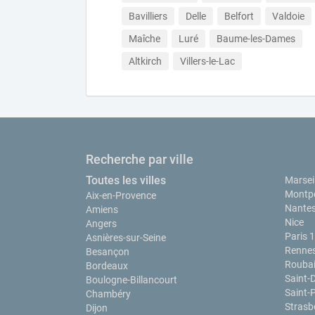
Bavilliers
Delle
Belfort
Valdoie
Maîche
Luré
Baume-les-Dames
Altkirch
Villers-le-Lac
Recherche par ville
Toutes les villes
Marseil
Montpe
Aix-en-Provence
Nante
Amiens
Nice
Angers
Paris 
Asnières-sur-Seine
Renne
Besançon
Rouba
Bordeaux
Saint-
Boulogne-Billancourt
Saint-P
Chambéry
Strasb
Dijon