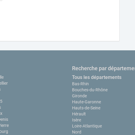
Recherche par départeme
Tous les départements
le
llier
Bas-Rhin
s
Bouches-du-Rhône
Gironde
15
Haute-Garonne
s
Hauts-de-Seine
ix
Hérault
Denis
Isère
ierre
Loire-Atlantique
ourg
Nord