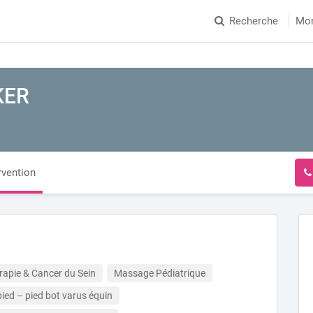
Recherche
Mo
KER
rvention
rapie & Cancer du Sein
Massage Pédiatrique
ied – pied bot varus équin