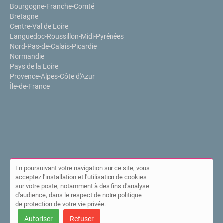
Bourgogne-Franche-Comté
Bretagne
Centre-Val de Loire
Languedoc-Roussillon-Midi-Pyrénées
Nord-Pas-de-Calais-Picardie
Normandie
Pays de la Loire
Provence-Alpes-Côte d'Azur
Île-de-France
En poursuivant votre navigation sur ce site, vous
acceptez l'installation et l'utilisation de cookies
sur votre poste, notamment à des fins d'analyse
© Annuaire de l'IPPP 2026 |
Plan du site
|
Mon compte
|
Contact
d'audience, dans le respect de notre politique
|
Mentions légales
|
Cookies
de protection de votre vie privée.
Cet annuaire a été créé avec ❤ par
Simplébo Annuaire
Autoriser
Refuser