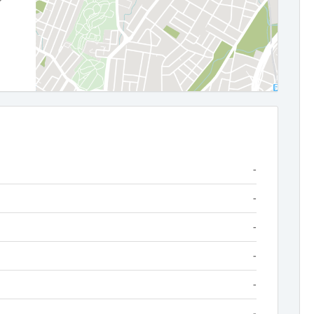
-
-
-
-
-
-