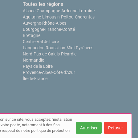
Toutes les régions
Alsace-Champagne-Ardenne-Lorraine
Aquitaine-Limousin-Poitou-Charentes
Auvergne-Rhône-Alpes
Bourgogne-Franche-Comté
Bretagne
Centre-Val de Loire
Languedoc-Roussillon-Midi-Pyrénées
Nord-Pas-de-Calais-Picardie
Normandie
Pays de la Loire
Provence-Alpes-Côte d'Azur
Île-de-France
on sur ce site, vous acceptez l'installation
ur votre poste, notamment à des fins
Autoriser
Refuser
 respect de notre politique de protection