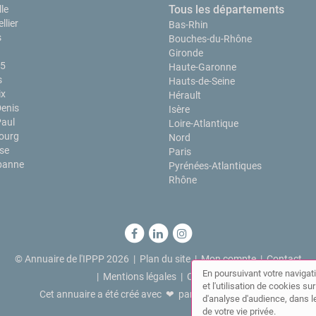
Tous les départements
le
llier
Bas-Rhin
s
Bouches-du-Rhône
Gironde
15
Haute-Garonne
s
Hauts-de-Seine
ix
Hérault
Denis
Isère
Paul
Loire-Atlantique
ourg
Nord
se
Paris
rbanne
Pyrénées-Atlantiques
Rhône
© Annuaire de l'IPPP 2026 |
Plan du site
|
Mon compte
|
Contact
En poursuivant votre navigati
|
Mentions légales
|
Cookies
et l'utilisation de cookies s
Cet annuaire a été créé avec ❤ par
Simplébo Annuaire
d'analyse d'audience, dans le
de votre vie privée.