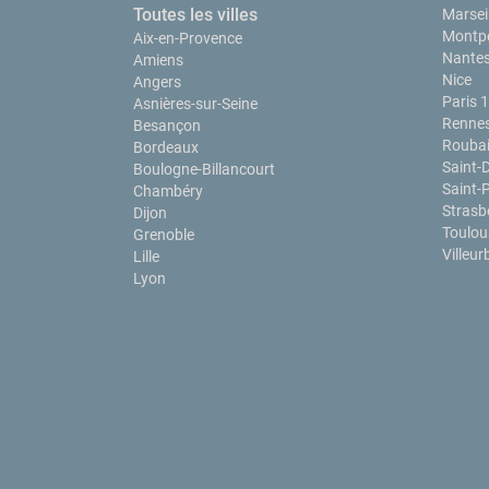
Toutes les villes
Marseil
Montpe
Aix-en-Provence
Nante
Amiens
Nice
Angers
Paris 
Asnières-sur-Seine
Renne
Besançon
Rouba
Bordeaux
Saint-
Boulogne-Billancourt
Saint-
Chambéry
Strasb
Dijon
Toulou
Grenoble
Villeu
Lille
Lyon