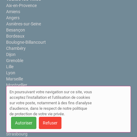
Aix-en-Provence
Amiens
Angers
Asnières-sur-Seine
Besançon
Bordeaux
Boulogne-Billancourt
Chambéry
Dijon
Grenoble
Lille
Lyon
Marseille
Montpellier
Nantes
En poursuivant votre navigation sur ce site, vous
Nice
acceptez l'installation et l'utilisation de cookies
sur votre poste, notamment à des fins d'analyse
Paris 15
d'audience, dans le respect de notre politique
Rennes
de protection de votre vie privée.
Roubaix
Saint-Denis
Autoriser
Refuser
Saint-Pierre
Strasbourg