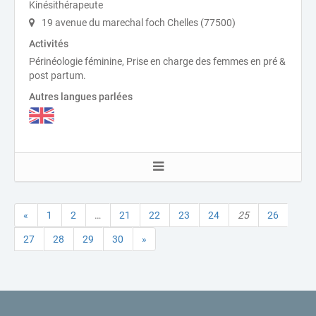
Kinésithérapeute
19 avenue du marechal foch Chelles (77500)
Activités
Périnéologie féminine, Prise en charge des femmes en pré &
post partum.
Autres langues parlées
«
1
2
…
21
22
23
24
25
26
27
28
29
30
»