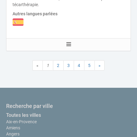
técarthérapie.
Autres langues parlées
«
1
2
3
4
5
»
Recherche par ville
Toutes les villes
Aix-en-Provence
Amiens
Angers