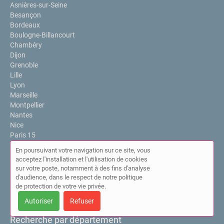
Asnières-sur-Seine
Besançon
Bordeaux
Boulogne-Billancourt
Chambéry
Dijon
Grenoble
Lille
Lyon
Marseille
Montpellier
Nantes
Nice
Paris 15
Rennes
En poursuivant votre navigation sur ce site, vous
Roubaix
acceptez l'installation et l'utilisation de cookies
Saint-Denis
sur votre poste, notamment à des fins d'analyse
Saint-Pierre
d'audience, dans le respect de notre politique
Strasbourg
de protection de votre vie privée.
Toulouse
Autoriser
Refuser
Villeurbanne
Recherche par département