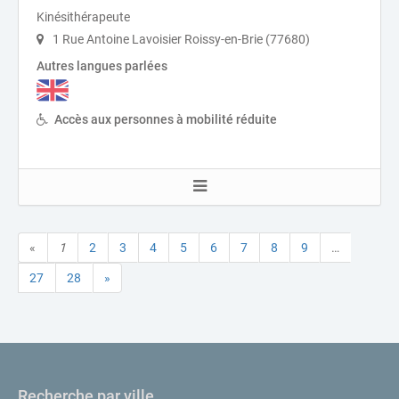
Kinésithérapeute
1 Rue Antoine Lavoisier Roissy-en-Brie (77680)
Autres langues parlées
Accès aux personnes à mobilité réduite
«
1
2
3
4
5
6
7
8
9
…
27
28
»
Recherche par ville