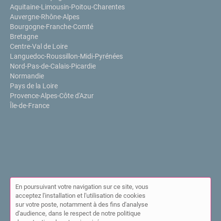
Aquitaine-Limousin-Poitou-Charentes
Auvergne-Rhône-Alpes
Bourgogne-Franche-Comté
Bretagne
Centre-Val de Loire
Languedoc-Roussillon-Midi-Pyrénées
Nord-Pas-de-Calais-Picardie
Normandie
Pays de la Loire
Provence-Alpes-Côte d'Azur
Île-de-France
En poursuivant votre navigation sur ce site, vous
acceptez l'installation et l'utilisation de cookies
sur votre poste, notamment à des fins d'analyse
© Annuaire de l'IPPP 2026 |
Plan du site
|
Mon compte
|
Contact
d'audience, dans le respect de notre politique
|
Mentions légales
|
Cookies