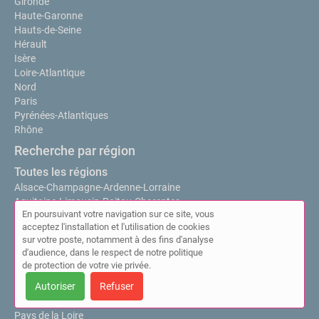
Gironde
Haute-Garonne
Hauts-de-Seine
Hérault
Isère
Loire-Atlantique
Nord
Paris
Pyrénées-Atlantiques
Rhône
Recherche par région
Toutes les régions
Alsace-Champagne-Ardenne-Lorraine
Aquitaine-Limousin-Poitou-Charentes
En poursuivant votre navigation sur ce site, vous
Auvergne-Rhône-Alpes
acceptez l'installation et l'utilisation de cookies
Bourgogne-Franche-Comté
sur votre poste, notamment à des fins d'analyse
Bretagne
d'audience, dans le respect de notre politique
Centre-Val de Loire
de protection de votre vie privée.
Languedoc-Roussillon-Midi-Pyrénées
Autoriser
Refuser
Nord-Pas-de-Calais-Picardie
Normandie
Pays de la Loire