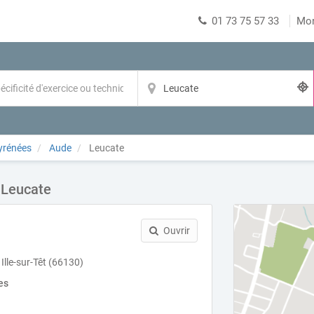
01 73 75 57 33
Mo
yrénées
Aude
Leucate
 Leucate
Ouvrir
lle-sur-Têt (66130)
es