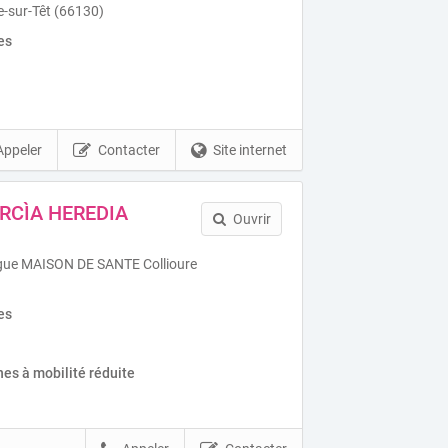
le-sur-Têt (66130)
es
Appeler
Contacter
Site internet
RCÌA HEREDIA
Ouvrir
igue MAISON DE SANTE Collioure
es
es à mobilité réduite