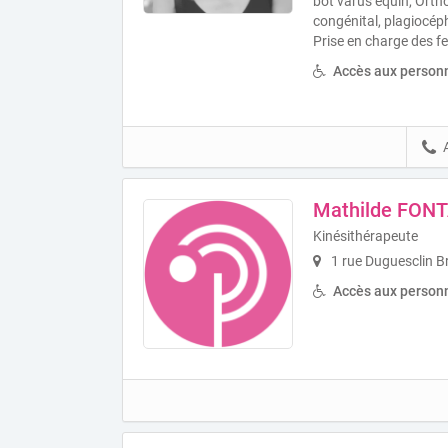
bot varus équin, Ortho
congénital, plagiocép
Prise en charge des 
Accès aux personn
Mathilde FON
Kinésithérapeute
1 rue Duguesclin B
Accès aux personn