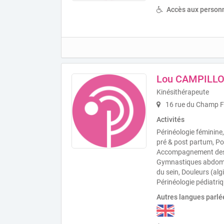
Accès aux personn
Lou CAMPILL
Kinésithérapeute
16 rue du Champ F
Activités
Périnéologie féminine
pré & post partum, Po
Accompagnement des
Gymnastiques abdomin
du sein, Douleurs (alg
Périnéologie pédiatriq
Autres langues parlé