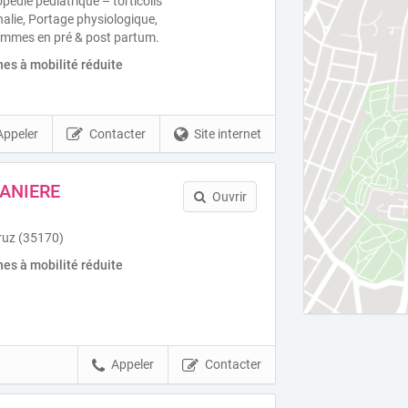
pédie pédiatrique – torticolis
halie, Portage physiologique,
femmes en pré & post partum.
es à mobilité réduite
Appeler
Contacter
Site internet
TANIERE
Ouvrir
ruz (35170)
es à mobilité réduite
Appeler
Contacter