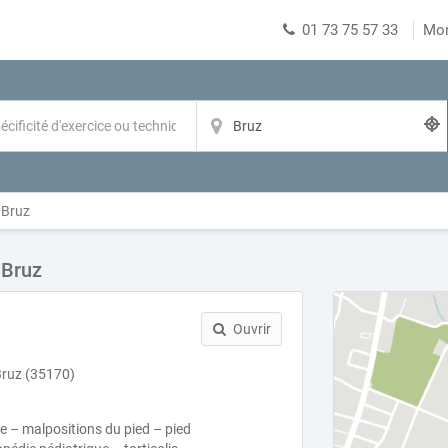
01 73 75 57 33
Mo
Bruz
 Bruz
Ouvrir
Bruz (35170)
e – malpositions du pied – pied