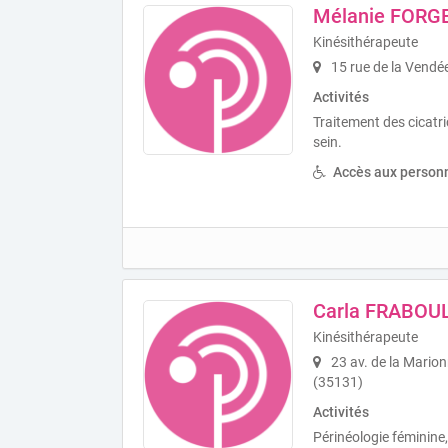
Mélanie FORG
Kinésithérapeute
15 rue de la Vendé
Activités
Traitement des cicatri
sein.
Accès aux personn
Carla FRABOU
Kinésithérapeute
23 av. de la Mario
(35131)
Activités
Périnéologie féminine