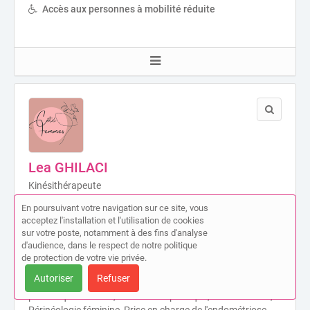
Accès aux personnes à mobilité réduite
Lea GHILACI
Kinésithérapeute
3 Boulevard De CLAIRFONT BATIMENT D Toulouges
En poursuivant votre navigation sur ce site, vous
(66350)
acceptez l'installation et l'utilisation de cookies
sur votre poste, notamment à des fins d'analyse
Activités
d'audience, dans le respect de notre politique
Contentions souples / taping, Douleurs (algies) pelviennes
de protection de votre vie privée.
chroniques, Drainage lymphatique manuel, Gymnastiques
Autoriser
Refuser
abdominales, Kinésithérapie & cancer du sein, Orthopédie
pédiatrique – rachis, scoliose idiopathique, scheuermann,
Périnéologie féminine, Prise en charge de l'endométriose,