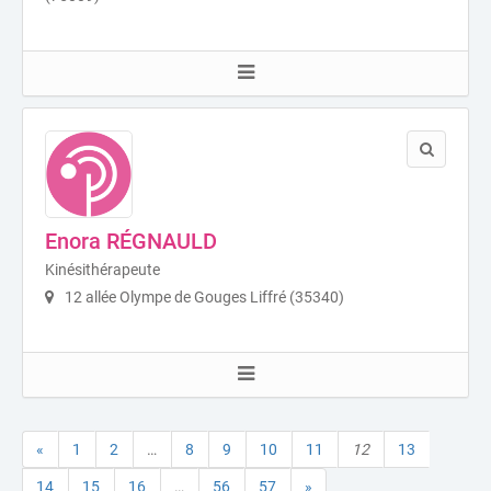
Enora RÉGNAULD
Kinésithérapeute
12 allée Olympe de Gouges Liffré (35340)
«
1
2
…
8
9
10
11
12
13
14
15
16
…
56
57
»