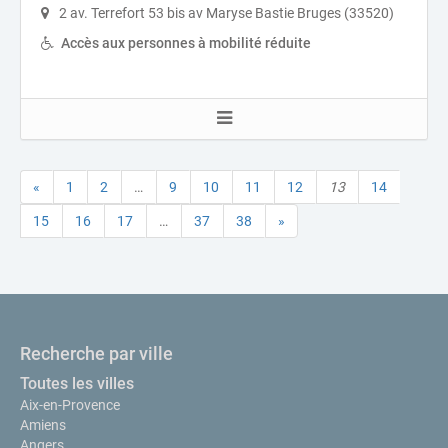
2 av. Terrefort 53 bis av Maryse Bastie Bruges (33520)
Accès aux personnes à mobilité réduite
«
1
2
…
9
10
11
12
13
14
15
16
17
…
37
38
»
Recherche par ville
Toutes les villes
Aix-en-Provence
Amiens
Angers