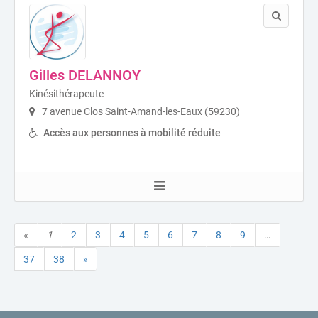
Gilles DELANNOY
Kinésithérapeute
7 avenue Clos Saint-Amand-les-Eaux (59230)
Accès aux personnes à mobilité réduite
«
1
2
3
4
5
6
7
8
9
…
37
38
»