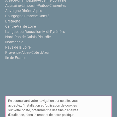
Alsace-Champagne-Ardenne-Lorraine
Aquitaine-Limousin-Poitou-Charentes
Auvergne-Rhône-Alpes
Bourgogne-Franche-Comté
Bretagne
Centre-Val de Loire
Languedoc-Roussillon-Midi-Pyrénées
Nord-Pas-de-Calais-Picardie
Normandie
Pays de la Loire
Provence-Alpes-Côte d'Azur
Île-de-France
En poursuivant votre navigation sur ce site, vous
acceptez l'installation et l'utilisation de cookies
sur votre poste, notamment à des fins d'analyse
© Annuaire de l'IPPP 2026 |
Plan du site
|
Mon compte
|
Contact
d'audience, dans le respect de notre politique